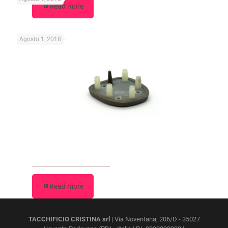
Read more
Agosto 1, 2018
Read more
TACCHIFICIO CRISTINA srl
| Via Noventana, 206/D - 35027